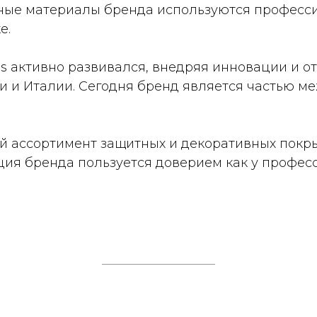
ные материалы бренда используются професс
е.
s активно развивался, внедряя инновации и от
и и Италии. Сегодня бренд является частью м
ий ассортимент защитных и декоративных покр
ция бренда пользуется доверием как у професс