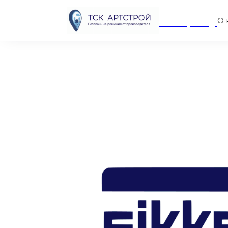
Company
О 