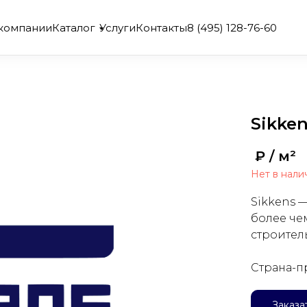
компании
Каталог
Услуги
Контакты
8 (495) 128-76-60
Sikke
₽ / м²
Нет в нали
Sikkens 
более че
строител
Страна-п
Заказа