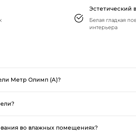
Эстетический 
к
Белая гладкая по
интерьера
ели Метр Олимп (А)?
нели?
зования во влажных помещениях?