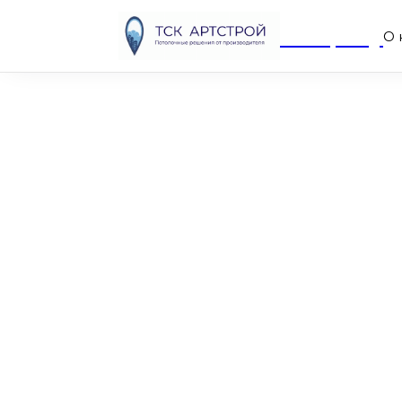
Company
О 