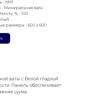
ь - КМ1
 - Минеральная вата
кость, % - 100
Белый
е размеры - 600 х 600
ть
ой ваты с белой гладкой
ости. Панель обеспечивает
жение шума.