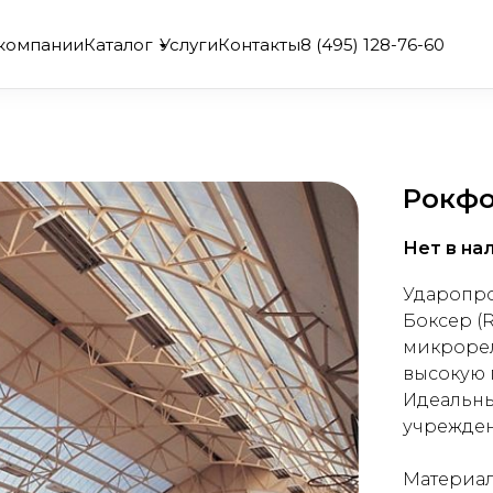
компании
Каталог
Услуги
Контакты
8 (495) 128-76-60
Рокфо
Нет в на
Ударопро
Боксер (R
микроре
высокую 
Идеальны
учрежде
Материал