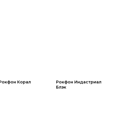
Рокфон Корал
Рокфон Индастриал
Блэк