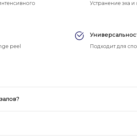
 интенсивного
Устранение эха 
Универсальнос
ge peel
Подходит для сп
тзалов?