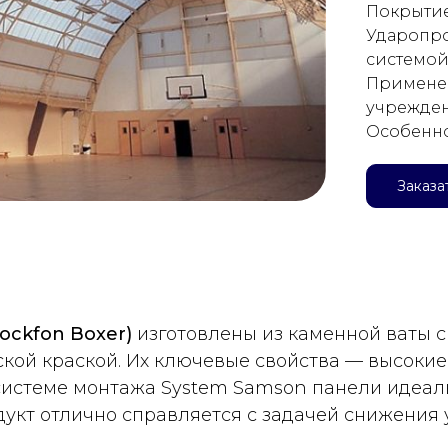
Покрытие
Ударопро
системой
Применен
учрежде
Особенно
Заказа
ockfon Boxer)
изготовлены из каменной ваты с
кой краской. Их ключевые свойства — высокие
 системе монтажа System Samson панели идеал
дукт отлично справляется с задачей снижения