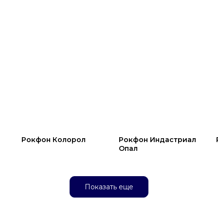
Рокфон Колорол
Рокфон Индастриал
Опал
Показать еще