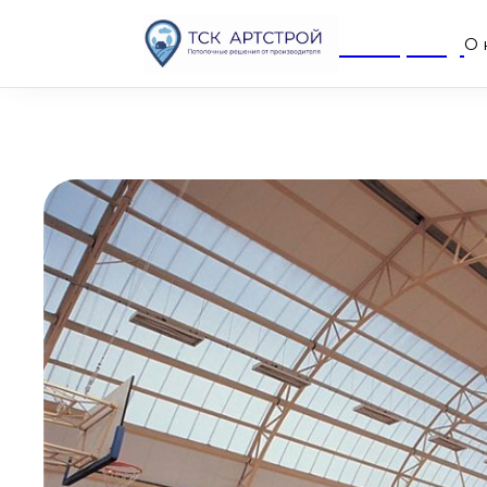
Company
О 